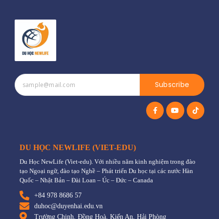
Subscribe
DU HỌC NEWLIFE (VIET-EDU)
Du Học NewLife (Viet-edu). Với nhiều năm kinh nghiệm trong đào
tạo Ngoại ngữ, đào tạo Nghề – Phát triển Du học tại các nước Hàn
Quốc – Nhật Bản – Đài Loan – Úc – Đức – Canada
+84 978 8686 57
duhoc@duyenhai.edu.vn
Trường Chinh, Đồng Hoà, Kiến An, Hải Phòng