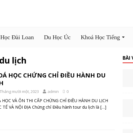
 Học Đài Loan
Du Học Úc
Khoá Học Tiếng
du lịch
BÀI
OÁ HỌC CHỨNG CHỈ ĐIỀU HÀNH DU
H
 Tháng mười một, 2023
admin
0
 HỌC VÀ ÔN THI CẤP CHỨNG CHỈ ĐIỀU HÀNH DU LỊCH
TẾ VÀ NỘI ĐỊA Chứng chỉ Điều hành tour du lịch là
[…]