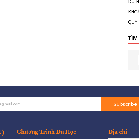
DU H
KHOÁ
QUY 
TÌM
Subscribe
U)
Chương Trình Du Học
Địa chỉ