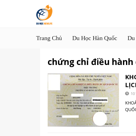
Trang Chủ
Du Học Hàn Quốc
Du
chứng chỉ điều hành 
KH
LỊC
10
KHOÁ
QUỐC 