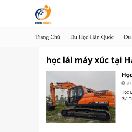
Trang Chủ
Du Học Hàn Quốc
Du
học lái máy xúc tại 
Học
8 
Học L
Giá T