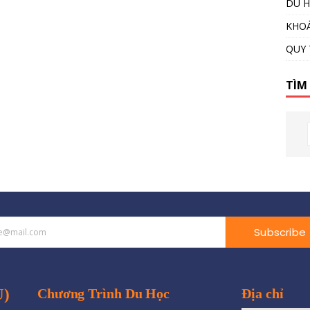
DU H
KHOÁ
QUY 
TÌM
Subscribe
U)
Chương Trình Du Học
Địa chỉ