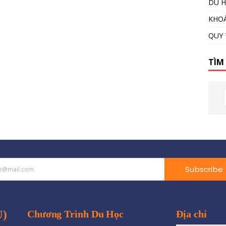
DU H
KHOÁ
QUY 
TÌM
Subscribe
U)
Chương Trình Du Học
Địa chỉ