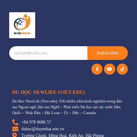
Subscribe
DU HỌC NEWLIFE (VIET-EDU)
Du Học NewLife (Viet-edu). Với nhiều năm kinh nghiệm trong đào
tạo Ngoại ngữ, đào tạo Nghề – Phát triển Du học tại các nước Hàn
Quốc – Nhật Bản – Đài Loan – Úc – Đức – Canada
+84 978 8686 57
duhoc@duyenhai.edu.vn
Trường Chinh, Đồng Hoà, Kiến An, Hải Phòng