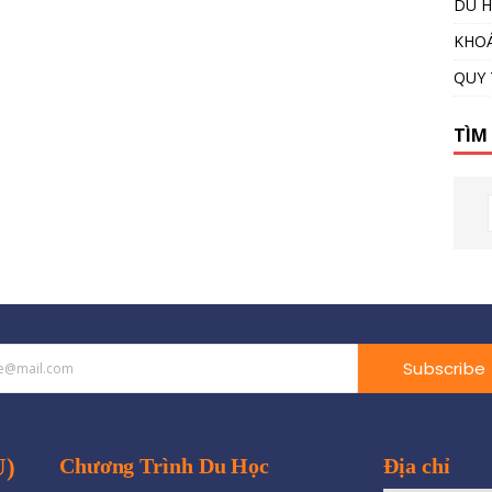
DU H
KHOÁ
QUY 
TÌM
Subscribe
U)
Chương Trình Du Học
Địa chỉ