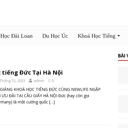
 Học Đài Loan
Du Học Úc
Khoá Học Tiếng
BÀI
 tiếng Đức Tại Hà Nội
 Tháng 12, 2023
admin
0
 GIẢNG KHOÁ HỌC TIẾNG ĐỨC CÙNG NEWLIFE NGẬP
 ƯU ĐÃI TẠI CẦU GIẤY HÀ NỘI Đức (hay còn gọi
rmany) là một cường quốc
[…]