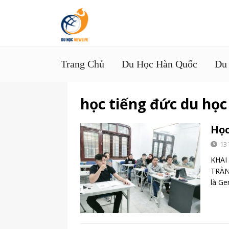
Trang Chủ
Du Học Hàn Quốc
Du
học tiếng đức du học
Học
13
KHAI
TRÀN
là Ge