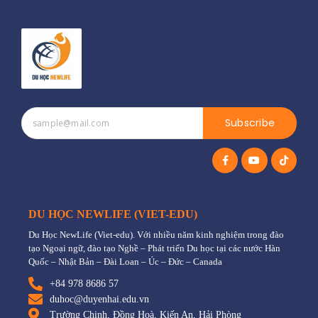
Subscribe
DU HỌC NEWLIFE (VIET-EDU)
Du Học NewLife (Viet-edu). Với nhiều năm kinh nghiệm trong đào
tạo Ngoại ngữ, đào tạo Nghề – Phát triển Du học tại các nước Hàn
Quốc – Nhật Bản – Đài Loan – Úc – Đức – Canada
+84 978 8686 57
duhoc@duyenhai.edu.vn
Trường Chinh, Đồng Hoà, Kiến An, Hải Phòng